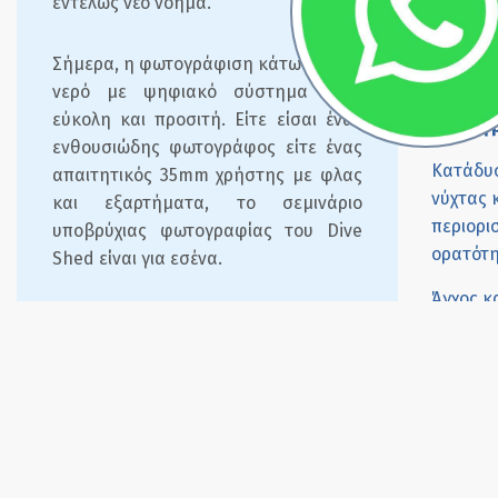
εντελώς νέο νόημα.
Οξυγόν
(EANx 4
Σήμερα, η φωτογράφιση κάτω από το
νερό με ψηφιακό σύστημα είναι
Υποβρύ
εύκολη και προσιτή. Είτε είσαι ένας
Φωτογ
ενθουσιώδης φωτογράφος είτε ένας
Κατάδυ
απαιτητικός 35mm χρήστης με φλας
νύχτας 
και εξαρτήματα, το σεμινάριο
περιορι
υποβρύχιας φωτογραφίας του Dive
ορατότ
Shed είναι για εσένα.
Άγχος κ
Οι έμπειροι εκπαιδευτές SSI θα σε
διάσωσ
βοηθήσουν να μάθεις τεχνικές όπως
αυτοδύ
η λήψη ποιοτικών φωτογραφιών, ο
(Rescue
έλεγχος πλευστότητας, η συντήρηση
Diver)
κάμερας, η επιλογή θέματος και η
Ειδικότ
σύνθεση.
Βαθιάς