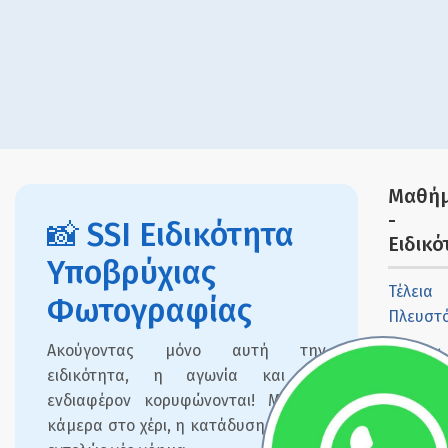
Μαθή
-
📸 SSI Ειδικότητα
Ειδικό
Υποβρύχιας
Τέλεια
Φωτογραφίας
Πλευστ
Ακούγοντας μόνο αυτή την
Υποβρύχ
ειδικότητα, η αγωνία και το
προσαν
ενδιαφέρον κορυφώνονται! Με μια
Εμπλουτ
κάμερα στο χέρι, η κατάδυση αποκτά
Αέρας μ