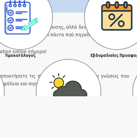
ίσιμη ικανότητα κατάδυσης, αλλά δεν χρειάζεται να είναι
ουρος δύτης που ξέρει πάντα πού πηγαίνει.
ation online σήμερα!
Τιμοκατάλογος
Εβδομαδιαίες Προσφο
 αποκτήσετε τις προηγμένες δεξιότητες και γνώσεις που
ασφάλεια και σιγουριά υποβρύχια.
πυξίδα και φυσικές τεχνικές πλοήγησης, να υπολογίζετε
ι να επιστρέφετε σε ένα καθορισμένο σημείο, καθώς και
τε επίσης πώς να συνδυάζετε τεχνικές πλοήγησης για να
. Όλα αυτά βελτιώνουν τις ικανότητές σας για υποβρύχια
Καιρός
άλεια κατάδυσης και σας βοηθούν να αξιοποιήσετε στο