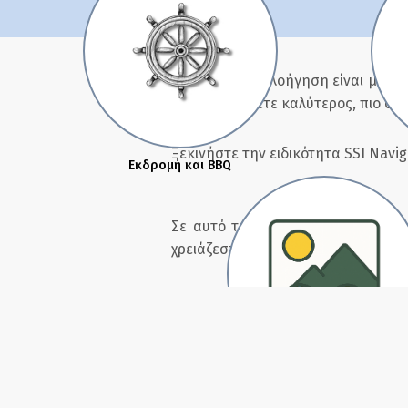
Η υποβρύχια πλοήγηση είναι μια κρ
δύσκολη. Γίνετε καλύτερος, πιο σίγ
Ξεκινήστε την ειδικότητα SSI Navig
Εκδρομή και BBQ
Σε αυτό το ειδικό πρόγραμμα, θα
χρειάζεστε για να πλοηγηθείτε με 
Θα μάθετε πώς να χρησιμοποιείτε 
την απόσταση, πώς να φεύγετε κα
βασικά μοτίβα πλοήγησης. Θα μάθε
βελτιώσετε την εμπειρία κατάδυσης
Φωτογραφίες
παρατήρηση, βελτιώνουν την ασφ