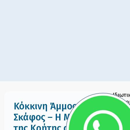
Ιδιωτι
εκδρο
Κόκκινη Άμμος με
Σκάφος – Η Μαγεία
Αγιοφά
της Κρήτης από τη
Παραλί