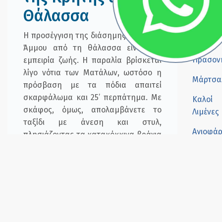
Πρέβελ
Θάλασσα
Άγιος
Η προσέγγιση της διάσημης Κόκκινης
Παύλος
Άμμου από τη θάλασσα είναι μία
Πρασον
εμπειρία ζωής. Η παραλία βρίσκεται
λίγο νότια των Ματάλων, ωστόσο η
Μάρτσα
πρόσβαση με τα πόδια απαιτεί
σκαρφάλωμα και 25’ περπάτημα. Με
Καλοί
σκάφος, όμως, απολαμβάνετε το
Λιμένες
ταξίδι με άνεση και στυλ,
Αγιοφά
πλησιάζοντας τα κατακόκκινα βράχια
και τα τιρκουάζ νερά από μια
Βαθύ
μοναδική οπτική γωνία.
Κόκκιν
Άμμος
Η παραλία πήρε το όνομά της από
την έντονα κοκκινωπή άμμο και τον
Μάταλα
εντυπωσιακό γεωλογικό σχηματισμό