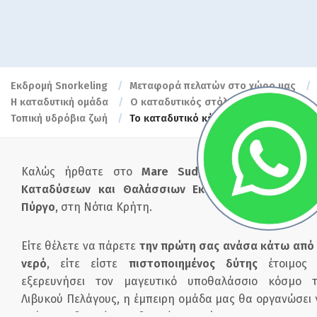
Εκδρομή Snorkeling
Μεταφορά πελατών στο χώρο μας
Η καταδυτική ομάδα
Ο καταδυτικός στόλος μας
Τοπική υδρόβια ζωή
Το καταδυτικό κέντρο
Καλώς ήρθατε στο
Mare Sud
, το κορυφαίο
Κέν
Καταδύσεων και Θαλάσσιων Εκδρομών
στον
Κόκκ
Πύργο
, στη Νότια Κρήτη.
Είτε θέλετε να πάρετε
την πρώτη σας ανάσα κάτω από
νερό
, είτε είστε
πιστοποιημένος δύτης
έτοιμος 
εξερευνήσει τον μαγευτικό υποθαλάσσιο κόσμο 
Λιβυκού Πελάγους, η έμπειρη ομάδα μας θα οργανώσει 
εσάς την ιδανική καταδυτική εμπειρία.