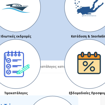
Ιδιωτικές εκδρομές
Κατάδυση & Snorkeli
άλογος Boat Trip
Τιμοκατάλογος καταδυτικού κέντρου
Τιμ
Τιμοκατάλογος
Εβδομαδιαίες Προσφο