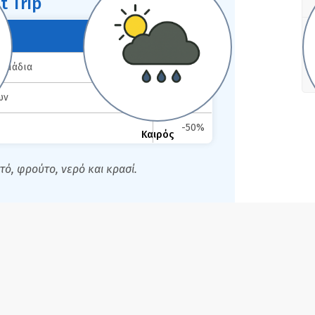
t Trip
Τιμή
ξιμάδια
60 €
ων
55 €
-50%
Καιρός
τό, φρούτο, νερό και κρασί.