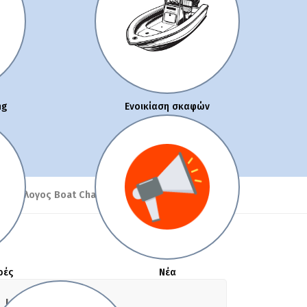
ng
Ενοικίαση σκαφών
οκατάλογος Boat Charter
ρές
Νέα
Interested?