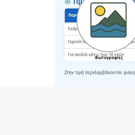
⛵ Τιμοκατάλογος Boa
Περιγραφή
Εκδρομή και μπάρμπεκιου στα Πα
Γκρουπ περισσότερων των 4 ατόμ
Για παιδιά κάτω των 10 ετών
Φωτογραφίες
Στην τιμή περιλαμβάνονται: φαγη
Gallery