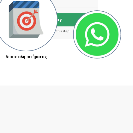
Send an inquiry
No money charged in this step
Αποστολή αιτήματος